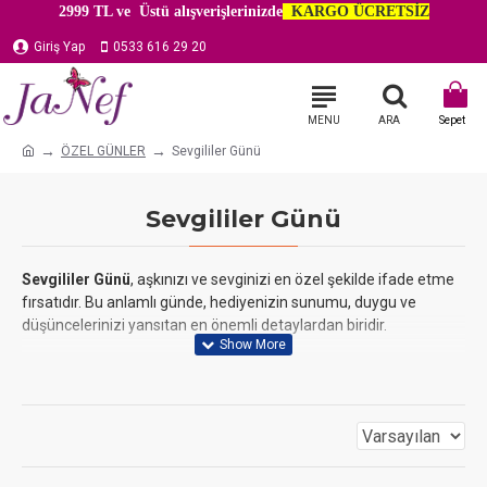
2999 TL ve Üstü alışverişlerinizde
KARGO ÜCRETSİZ
Giriş Yap
0533 616 29 20
ÖZEL GÜNLER
Sevgililer Günü
Sevgililer Günü
Sevgililer Günü
, aşkınızı ve sevginizi en özel şekilde ifade etme
fırsatıdır. Bu anlamlı günde, hediyenizin sunumu, duygu ve
düşüncelerinizi yansıtan en önemli detaylardan biridir.
Sevgililer Günü
kategorimizde, sevgi dolu hediyelerinizi
unutulmaz kılacak ambalaj çözümleri sunuyoruz.
Kalp temalı
özel kutulardan
, romantik kurdelelere ve hediyenize
kişisel bir dokunuş katacak etiketlere kadar aradığınız her şeyi
burada bulabilirsiniz. Her bir ürünümüz, sevgilinize verdiğiniz