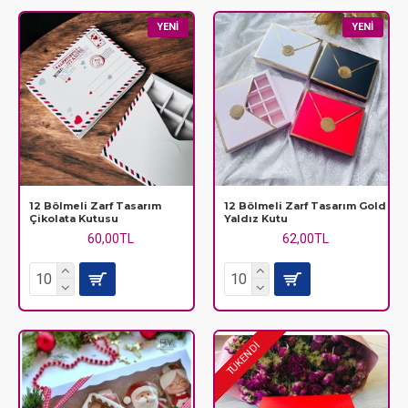
değeri hissettirecek ve birlikte geçireceğiniz özel anlara şıklık
katacaktır.
YENI
YENI
12 Bölmeli Zarf Tasarım
12 Bölmeli Zarf Tasarım Gold
Çikolata Kutusu
Yaldız Kutu
60,00TL
62,00TL
TÜKENDİ