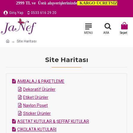
2999 TL ve Üstü alışverişlerinizde
KARGO ÜCRETSİZ
Giriş Yap
0533 616 29 20
Site Haritası
Site Haritası
AMBALAJ & PAKETLEME
Dekorati̇f Ürünler
Etiket Ürünler
Naylon Poşet
Sticker Ürünler
ASETAT KUTULAR & ŞEFFAF KUTULAR
ÇİKOLATA KUTULARI