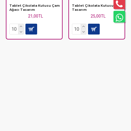
Tablet Çikolata Kutusu Çam
Tablet Çikolata Kutusu Çiçek
Ağacı Tasarım
Tasarım
21,00TL
25,00TL
Tablet Çikolata Kutusu Kalp
Tablet Çikolata Kutusu
Tasarım
Yılbaşı-Çan Tasarım
21,00TL
28,00TL