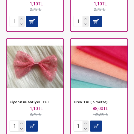
1,10TL
1,10TL
2,75TL
2,75TL
Fiyonk Puantiyeli Tül
Grek Tül ( 3 metre)
1,10TL
88,00TL
2,75TL
126,00TL