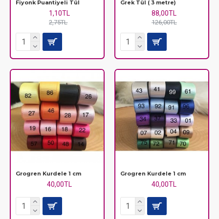
Fiyonk Puantiyeli Tül
Grek Tül ( 3 metre)
1,10TL
88,00TL
2,75TL
126,00TL
Grogren Kurdele 1 cm
Grogren Kurdele 1 cm
40,00TL
40,00TL