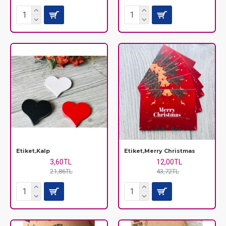
Etiket,Kalp
Etiket,Merry Christmas
3,60TL
12,00TL
21,86TL
43,72TL