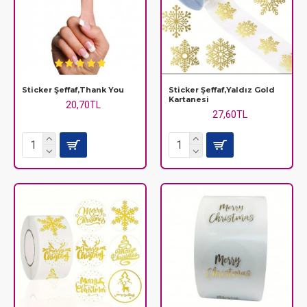
Sticker Şeffaf,Thank You
Sticker Şeffaf,Yaldız Gold
Kartanesi
20,70TL
27,60TL