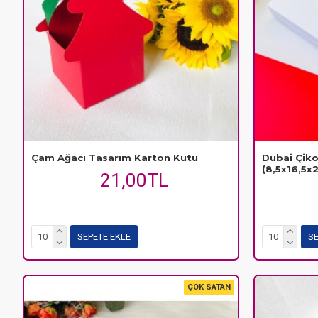
Çam Ağacı Tasarım Karton Kutu
Dubai Çik
(8,5x16,5x
21,00TL
SEPETE EKLE
SE
ÇOK SATAN