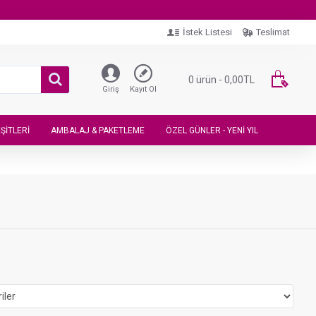
İstek Listesi
Teslimat
0 ürün - 0,00TL
Giriş
Kayıt Ol
ŞITLERI
AMBALAJ & PAKETLEME
ÖZEL GÜNLER - YENI YIL