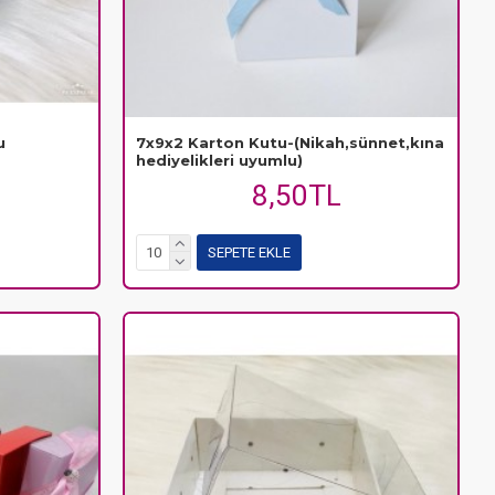
u
7x9x2 Karton Kutu-(Nikah,sünnet,kına
hediyelikleri uyumlu)
8,50TL
SEPETE EKLE