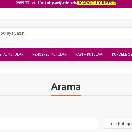
2999 TL ve Üstü alışverişlerinizde
KARGO ÜCRETSİZ
ETAL KUTULAR
PENCERELI KUTULAR
PASTA KUTULARI
KURDELE ÇE
Arama