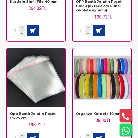
Kurdele Simli File 40 mm
OPP Bantlı Jelatin Poşet
10x20 (8x14x2 cm Dubai
364,32TL
çikolata uyumlu)
198,72TL
Opp Bantlı Jelatin Poşet
Organze Kurdele 10 mm
13x25 cm
38,00TL
198,72TL