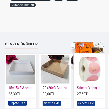
kurabiye kutusu
Kullanım Alanları ve Amaçları
Bu çok yönlü kutuyu;
Yılbaşı temalı kurabiyeler
ve mevsimlik ikramlıklar,
Çikolata, şekerleme, lokum, hurma
gibi butik ürünler,
Nikah şekeri, sünnet şekeri, Anneler Günü, Sevgililer
BENZER ÜRÜNLER
Günü, Bayram, Cadılar Bayramı
gibi kişiye özel veya
hediyelik ürünlerinizin sunumunda güvenle
kullanabilirsiniz.
Satış Koşulları ve Teslimat Bilgileri
Özel kutusunda 2 li Kelebek Biblo
Minimum Sipariş:
Ürünler
minimum 10 adet
olarak satılır.
Bu, hem küçük işletmeler hem de kişisel kullanımlar için
esneklik sunar.
15x15x3 Asetat Kapaklı Kutu
20x20x3 Asetat Kapaklı Karton Kutu
Sticker Yapışkanlı,Pembe Yaldız Thank You
25,30TL
30,00TL
27,60TL
Kolay Kurulum:
Kutular
demonte olarak gönderilir.
Bu
sayede nakliyeden tasarruf edilir ve ürünlerin güvenliği
Sepete Ekle
Sepete Ekle
Sepete Ekle
sağlanır. Katlaması oldukça
kolay ve pratiktir
, hızlıca