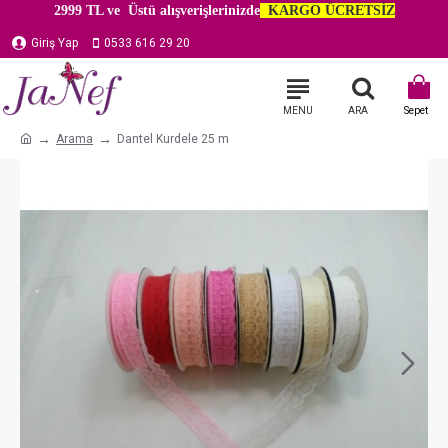
2999 TL ve Üstü alışverişlerinizde
KARGO ÜCRETSİZ
Giriş Yap
0533 616 29 20
Arama
Dantel Kurdele 25 m