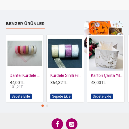
BENZER ÜRÜNLER
Özel kutusunda 2 li Kelebek Biblo
Dantel Kurdele 25 m
Kurdele Simli File 40 mm
Karton Çanta Yılbaşı Desen-Beyaz 20x20x20 cm
44,00TL
364,32TL
48,00TL
101,21TL
Sepete Ekle
Sepete Ekle
Sepete Ekle