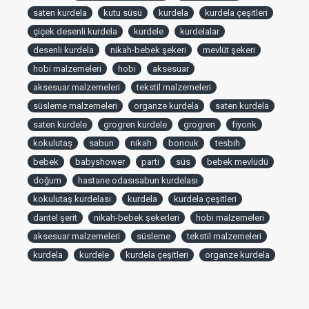
saten kurdela
kutu süsü
kurdela
kurdela çeşitleri
çiçek desenli kurdela
kurdele
kurdelalar
desenli kurdela
nikah-bebek şekeri
mevlüt şekeri
hobi malzemeleri
hobi
aksesuar
aksesuar malzemeleri
tekstil malzemeleri
süsleme malzemeleri
organze kurdela
saten kurdela
saten kurdele
grogren kurdele
grogren
fiyonk
kokulutaş
sabun
nikah
boncuk
tesbih
bebek
babyshower
parti
süs
bebek mevlüdü
doğum
hastane odasısabun kurdelası
kokulutaş kurdelası
kurdela
kurdela çeşitleri
dantel şerit
nikah-bebek şekerleri
hobi malzemeleri
aksesuar malzemeleri
süsleme
tekstil malzemeleri
kurdela
kurdele
kurdela çeşitleri
organze kurdela