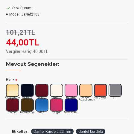
Stok Durumu:
Model:
JaNef2103
101,21TL
44,00TL
Vergiler Hariç:
40,00TL
Mevcut Seçenekler:
Renk
Yavru
Cappuccino
Lacivert
Bordo
Krem
Pembe
Nar Çiçeği
Gri
Ağzı_Somon
Bordo
Kahverengi
Mavi
Fuşya
Saks mavi
Etiketler:
Dantel Kurdela 22 mm
dantel kurdela