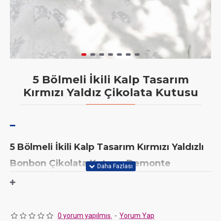
5 Bölmeli İkili Kalp Tasarım
Kırmızı Yaldız Çikolata Kutusu
5 Bölmeli İkili Kalp Tasarım Kırmızı Yaldızlı
Bonbon Çikolata Kutusu-Demonte
Aşkınızı ve lezzetlerinizi en tutkulu şekilde sunun! JaNef'in
5
bölmeli, ikili kalp tasarım ve kırmızı yaldızlı karton kutusuyla
hazırladığınız çikolatalarınızı hem güvenle taşıyın hem de göz
alıcı bir şekilde sergileyin. Bu kutu, romantik ve lüks tasarımıyla
0 yorum yapılmış.
-
Yorum Yap