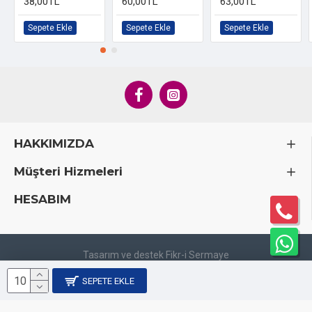
38,00TL
60,00TL
63,00TL
Satış ve Teslimat Bilgileri
Sepete Ekle
Sepete Ekle
Sepete Ekle
Minimum Sipariş:
Ürünler
minimum 10 adet
olarak satılır.
Kargo Ücreti:
Kargo ücreti
ALICI'ya aittir.
HAKKIMIZDA
Müşteri Hizmeleri
HESABIM
Tasarım ve destek Fikr-i Sermaye
SEPETE EKLE