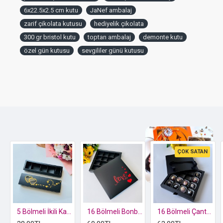
İdeal Boyutlar:
Kutunun genel ölçüleri
6x22.5x2.5 cm'dir.
6x22.5x2.5 cm kutu
JaNef ambalaj
Bu kompakt boyut, birden fazla küçük lezzeti zarif bir
zarif çikolata kutusu
hediyelik çikolata
şekilde sunmak için idealdir.
300 gr bristol kutu
toptan ambalaj
demonte kutu
Premium Malzeme Kalitesi:
JaNef imalatı olup,
300 gr
özel gün kutusu
sevgililer günü kutusu
Amerikan Bristol kağıt
kullanılarak üretilmiştir. Bu yüksek
kaliteli malzeme, kutuya
üstün sağlamlık ve dayanıklılık
kazandırır.
Kolay Kurulum:
Kutular
demonte olarak gönderilir
, bu
sayede nakliyeden ve depolamadan tasarruf sağlar.
Katlaması oldukça
kolay ve pratiktir
, hızlıca kullanıma
hazır hale getirilebilir.
Kullanım Alanları
ÇOK SATAN
Bu zarif ve işlevsel kutu, özellikle butik çikolatacılar, özel gün
hediyeleri hazırlayanlar ve romantik ikramlık sunan girişimciler
Özel kutusunda 2 li Kelebek Biblo
için idealdir. Sevgililer Günü, evlilik yıl dönümleri, nişan, söz veya
düğün gibi özel davetlerde ve hediyeleşmelerde çikolatalarınızı
şık bir şekilde sunmanızı sağlar.
5 Bölmeli İkili Kalp Tasarım Gold Yaldız Çikolata Kutusu
16 Bölmeli Bonbon Çikolata Kutusu Kırmızı Yaldız-Love
16 Bölmeli Çanta Model Bonbon Çikolata Kutusu