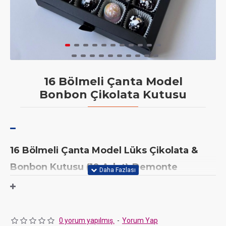
16 Bölmeli Çanta Model
Bonbon Çikolata Kutusu
16 Bölmeli Çanta Model Lüks Çikolata &
Bonbon Kutusu (10 Adet)-Demonte
Ölçü: 16x16x2,5 cm( bölme ölçüsü 38 mm x 38 mm x 25
mm)
0 yorum yapılmış.
-
Yorum Yap