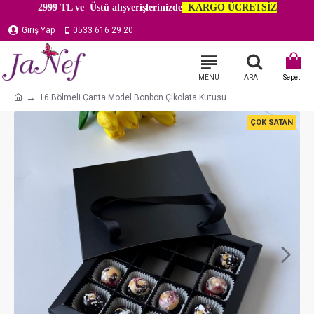
2999 TL ve Üstü alışverişlerinizde
KARGO ÜCRETSİZ
Giriş Yap
0533 616 29 20
16 Bölmeli Çanta Model Bonbon Çikolata Kutusu
ÇOK SATAN