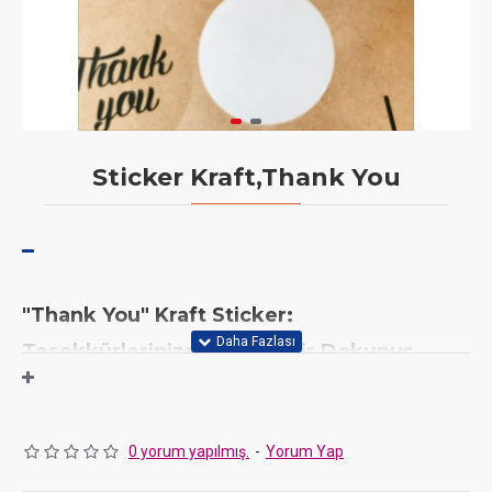
Sticker Kraft,Thank You
"Thank You" Kraft Sticker:
Teşekkürlerinize Samimi Bir Dokunuş
Müşterilerinize, misafirlerinize veya sevdiklerinize içten bir
teşekkür edin! JaNef'in
"Thank You" (Teşekkür Ederim) temalı
kraft stickerları
, ürün paketlerinize, hediyeliklerinize veya özel
0 yorum yapılmış.
-
Yorum Yap
notlarınıza sade ve samimi bir şıklık katar.