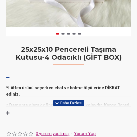
25x25x10 Pencereli Taşıma
Kutusu-4 Odacıklı (GİFT BOX)
*Lütfen ürünü seçerken ebat ve bölme ölçülerine DİKKAT
ediniz.
* D
emonte olarak gönderilir,katlaması kolaydır. Kargo ücreti
ALICI'ya aittir.
* Minimum 5 adet satılır.
* 25x25x10 cm ölçülerinde karton kutu.
0 yorum yapılmış.
-
Yorum Yap