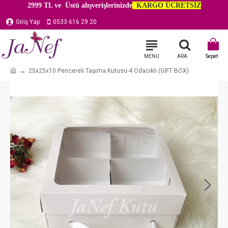
2999 TL ve Üstü alışverişlerinizde
KARGO ÜCRETSİZ
Giriş Yap
0533 616 29 20
25x25x10 Pencereli Taşıma Kutusu-4 Odacıklı (GİFT BOX)