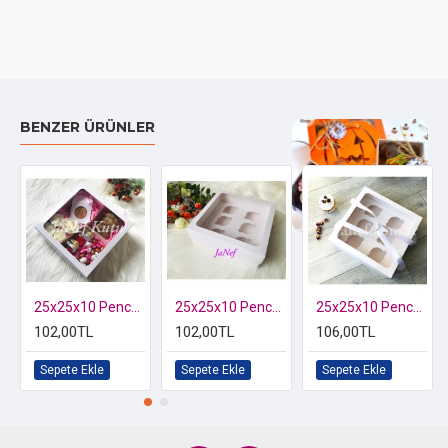
BENZER ÜRÜNLER
Özel kutusunda 2 li Kelebek Biblo
25x25x10 Pencereli Karton Kutu-4 Bölmeli
25x25x10 Pencereli Cupcake Kutusu 6'lı
25x25x10 Pencereli Cupcake Taşıma Kutusu 6'lı
102,00TL
102,00TL
106,00TL
Sepete Ekle
Sepete Ekle
Sepete Ekle