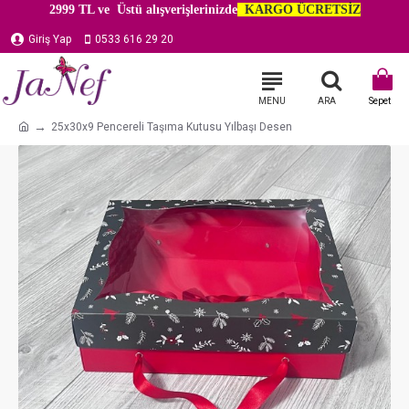
2999 TL ve Üstü alışverişlerinizde
KARGO ÜCRETSİZ
Giriş Yap
0533 616 29 20
25x30x9 Pencereli Taşıma Kutusu Yılbaşı Desen