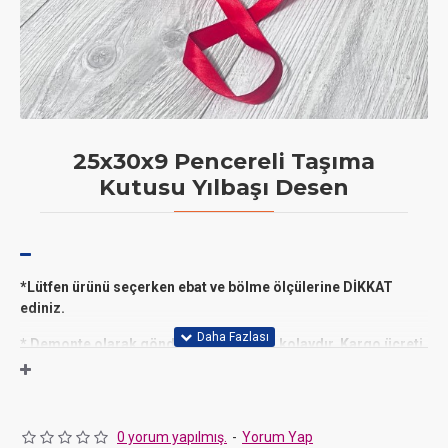
25x30x9 Pencereli Taşıma
Kutusu Yılbaşı Desen
*Lütfen ürünü seçerken ebat ve bölme ölçülerine DİKKAT
ediniz.
* D
emonte olarak gönderilir,katlaması kolaydır. Kargo ücreti
ALICI'ya aittir.
* Minimum 5 adet satılır.
* 25x30x9 cm ölçülerinde karton kutu.
0 yorum yapılmış.
-
Yorum Yap