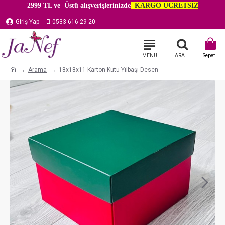
2999 TL ve Üstü alışverişlerinizde
KARGO ÜCRETSİZ
Giriş Yap
0533 616 29 20
Arama
18x18x11 Karton Kutu Yılbaşı Desen