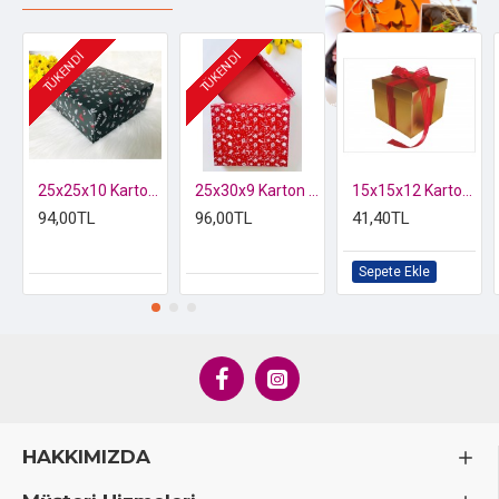
Kullanım Alanları
TÜKENDİ
TÜKENDİ
Bu çok yönlü karton kutuyu; doğum günü, yıl dönümü, mezuniyet,
özel günler veya herhangi bir kutlama için
Özel kutusunda 2 li Kelebek Biblo
hazırladığınız
hediyelerinizi
paketlemek amacıyla
kullanabilirsiniz. Aynı zamanda butik işletmeler için ürün sunumu
ve ambalajlamada da tercih edilebilir.
25x25x10 Karton Kutu Yılbaşı Desen
25x30x9 Karton Kutu Yılbaşı Desen
15x15x12 Karton Kutu
Satış Koşulları ve Teslimat Bilgileri
94,00TL
96,00TL
41,40TL
Minimum Sipariş:
Ürünler
minimum 10 adet
olarak satılır.
Bu, hem küçük işletmeler hem de kişisel kullanımlar için
Sepete Ekle
esneklik sunar.
Kolay Kurulum:
Kutular
demonte olarak gönderilir.
Bu
sayede nakliyeden tasarruf edilir ve ürünlerin güvenliği
sağlanır. Sadece kırım yerlerinden katlayarak kutu şeklini
kolayca verebilirsiniz; kurulumu oldukça
pratiktir
.
İade/Değişim Politikası:
Kullanılmış, deforme olmuş
HAKKIMIZDA
veya zarar görmüş ürünlerin iade ve değişimi
yoktur.
Lütfen ürünleri teslim alırken kontrol edin.