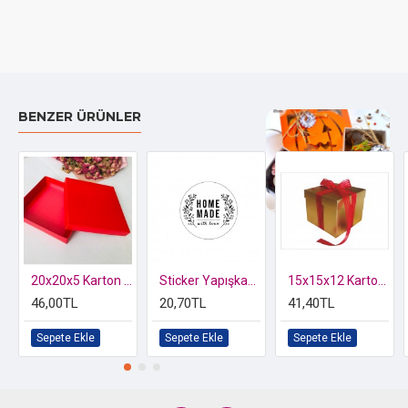
BENZER ÜRÜNLER
Özel kutusunda 2 li Kelebek Biblo
20x20x5 Karton Kutu Yılbaşı
Sticker Yapışkanlı,Home Made
15x15x12 Karton Kutu
46,00TL
20,70TL
41,40TL
Sepete Ekle
Sepete Ekle
Sepete Ekle