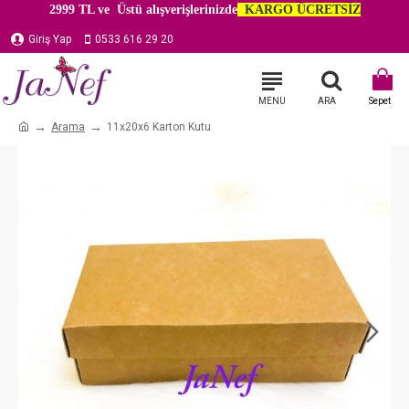
2999 TL ve Üstü alışverişlerinizde
KARGO ÜCRETSİZ
Giriş Yap
0533 616 29 20
Arama
11x20x6 Karton Kutu