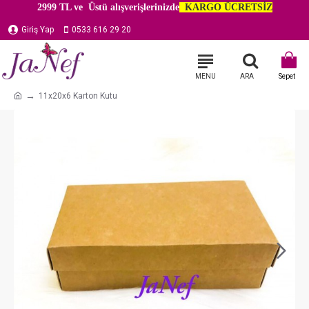
2999 TL ve Üstü alışverişlerinizde
KARGO ÜCRETSİZ
Giriş Yap
0533 616 29 20
11x20x6 Karton Kutu