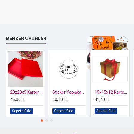
BENZER ÜRÜNLER
Özel kutusunda 2 li Kelebek Biblo
20x20x5 Karton Kutu Yılbaşı
Sticker Yapışkanlı,Home Made
15x15x12 Karton Kutu
46,00TL
20,70TL
41,40TL
Sepete Ekle
Sepete Ekle
Sepete Ekle