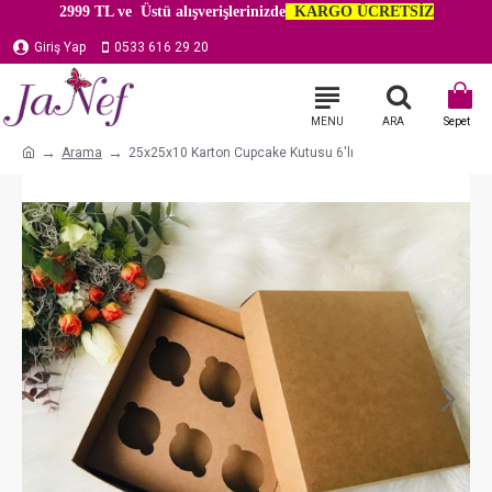
2999 TL ve Üstü alışverişlerinizde
KARGO ÜCRETSİZ
Giriş Yap
0533 616 29 20
Arama
25x25x10 Karton Cupcake Kutusu 6'lı