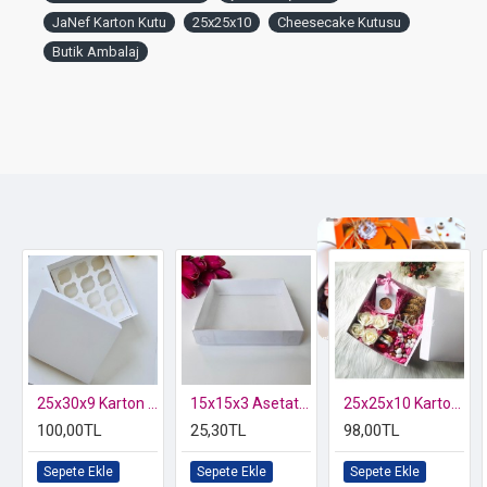
saniyeler içinde kolayca kurabilirsiniz.
JaNef Karton Kutu
25x25x10
Cheesecake Kutusu
Kargo:
Ücret
ALICI'ya
aittir.
Butik Ambalaj
Önemli Not:
Lütfen seçim yaparken ebatlara dikkat ediniz.
Hijyen ve kalite standartları gereği kullanılmış veya deforme
olmuş ürünlerin iade/değişimi yapılmamaktadır.
Özel kutusunda 2 li Kelebek Biblo
25x30x9 Karton Cupcake Kutusu 12'li
15x15x3 Asetat Kapaklı Kutu
25x25x10 Karton Kutu-4 Bölmeli
100,00TL
25,30TL
98,00TL
Sepete Ekle
Sepete Ekle
Sepete Ekle