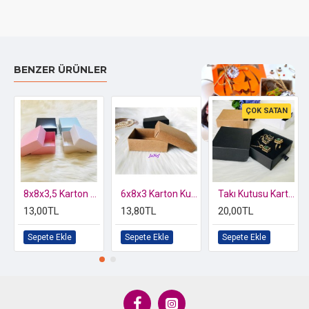
BENZER ÜRÜNLER
ÇOK SATAN
Özel kutusunda 2 li Kelebek Biblo
8x8x3,5 Karton Kutu
6x8x3 Karton Kutu
Takı Kutusu Karton Sürgülü Süngerli 8x8x3
13,00TL
13,80TL
20,00TL
Sepete Ekle
Sepete Ekle
Sepete Ekle