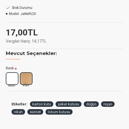
Stok Durumu:
Model:
JaNef620
17,00TL
Vergiler Hariç:
14,17TL
Mevcut Seçenekler:
Renk
Beyaz
Kraft
Etiketler:
karton kutu
şeker kutusu
düğün
nişan
nikah
sünnet
lokum kutusu