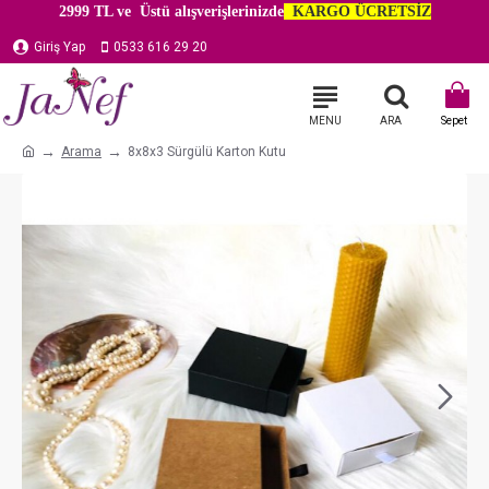
2999 TL ve Üstü alışverişlerinizde
KARGO ÜCRETSİZ
Giriş Yap
0533 616 29 20
Arama
8x8x3 Sürgülü Karton Kutu