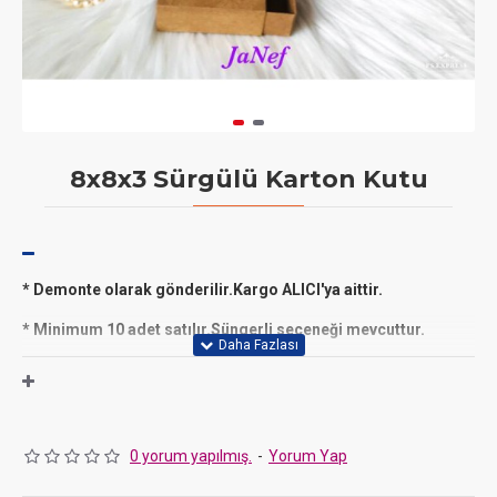
8x8x3 Sürgülü Karton Kutu
* Demonte olarak gönderilir.Kargo ALICI'ya aittir.
* Minimum 10 adet satılır.Süngerli seçeneği mevcuttur.
* JaNef imalatı olan kutu 300 gr amerikan bristol ve natürel
kraft kağıt malzeme kullanılarak imal edilmiştir
* Takı,magnet,kurabiye, cikolata,şeker ve hediyelik
aksesuarlarınız için kullanabilirsiniz
0 yorum yapılmış.
-
Yorum Yap