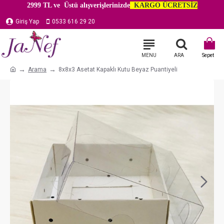
2999 TL ve Üstü alışverişlerinizde
KARGO ÜCRETSİZ
Giriş Yap
0533 616 29 20
Arama
8x8x3 Asetat Kapaklı Kutu Beyaz Puantiyeli