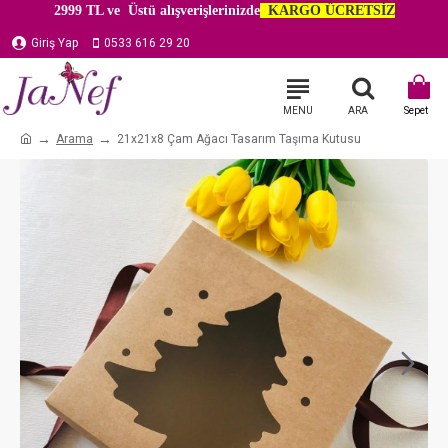
2999 TL ve Üstü alışverişlerinizde
KARGO ÜCRETSİZ
Giriş Yap
0533 616 29 20
Arama
21x21x8 Çam Ağacı Tasarım Taşıma Kutusu