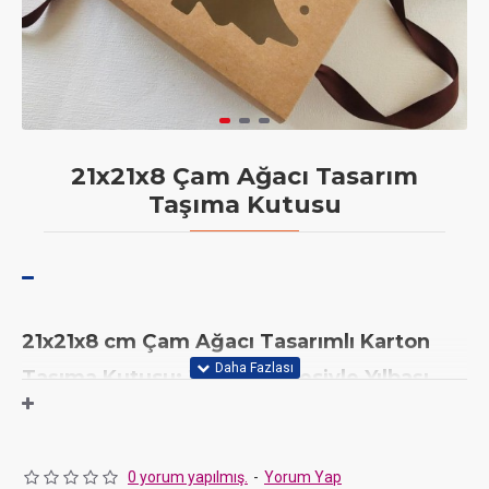
21x21x8 Çam Ağacı Tasarım
Taşıma Kutusu
21x21x8 cm Çam Ağacı Tasarımlı Karton
Taşıma Kutusu: JaNef Kalitesiyle Yılbaşı
Temalı Şık Sunum-Demonte
Yılbaşı ruhunu lezzetlerinize taşıyın! JaNef'in
çam ağacı desenli,
pencereli 21x21x8 cm karton taşıma kutusuyla
0 yorum yapılmış.
-
Yorum Yap
özenle