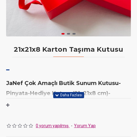
21x21x8 Karton Taşıma Kutusu
JaNef Çok Amaçlı Butik Sunum Kutusu-
Pinyata-Hediye Kutusu(21x21x8 cm)-
Demonte
Gerek gıda gerekse hediyelik ürünleriniz için ideal olan bu
bölmesiz düz kutu,
JaNef
kalitesi ve yüksek dayanıklılığı ile
0 yorum yapılmış.
-
Yorum Yap
profesyonel bir paketleme çözümü sunar.