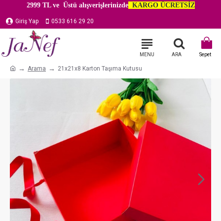
2999 TL ve Üstü alışverişlerinizde
KARGO ÜCRETSİZ
Giriş Yap
0533 616 29 20
Arama
21x21x8 Karton Taşıma Kutusu