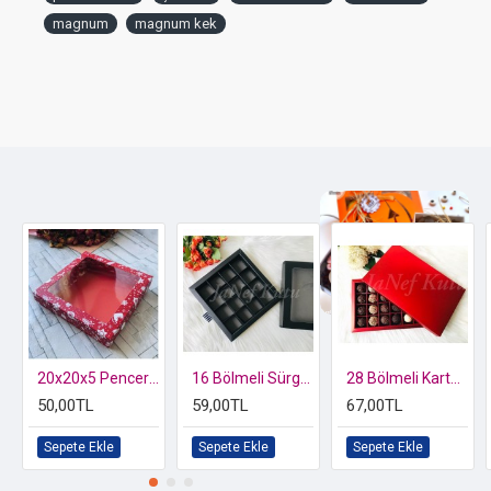
Minimum Sipariş:
10 Adet.
magnum
magnum kek
Kargo:
Ücret
ALICI'ya
aittir.
Aksesuar Bilgisi:
Süsleme aksesuarları (kurdele, etiket
vb.) fiyata dahil değildir.
Özel kutusunda 2 li Kelebek Biblo
20x20x5 Pencereli Karton Kutu Yılbaşı
16 Bölmeli Sürgülü Bonbon Çikolata Kutusu
28 Bölmeli Karton Bonbon Çikolata Kutusu
50,00TL
59,00TL
67,00TL
Sepete Ekle
Sepete Ekle
Sepete Ekle