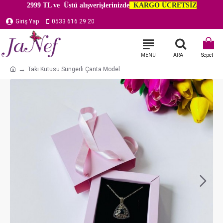
2999 TL ve Üstü alışverişlerinizde
KARGO ÜCRETSİZ
Giriş Yap
0533 616 29 20
Takı Kutusu Süngerli Çanta Model