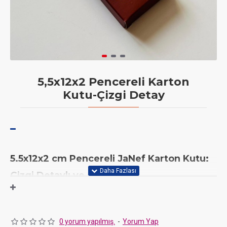
5,5x12x2 Pencereli Karton
Kutu-Çizgi Detay
5.5x12x2 cm Pencereli JaNef Karton Kutu:
Çizgi Detaylı ve Çok Yönlü
Özel tasarım sabunlarınızı, küçük hediyeliklerinizi, kokulu
taşlarınızı, stick çikolatalarınızı, mini Dubai çikolatalarınızı veya
bar çikolatalarınızı JaNef'in
5.5x12x2 cm boyutlarındaki, çizgi
0 yorum yapılmış.
-
Yorum Yap
detaylı ve pencereli karton kutusuyla
şık ve güvenli bir şekilde