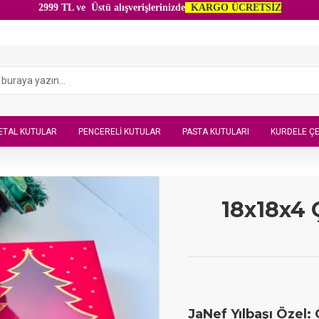
2999 TL ve Üstü alışverişlerinizde
KARGO ÜCRETSİZ
ETAL KUTULAR
PENCERELI KUTULAR
PASTA KUTULARI
KURDELE ÇE
18x18x4 
JaNef Yılbaşı Özel: