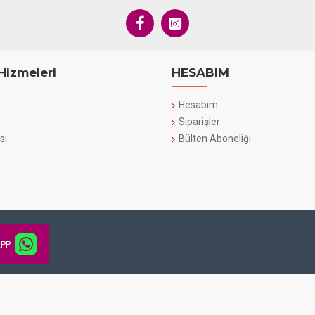
Hizmeleri
HESABIM
Hesabım
Siparişler
sı
Bülten Aboneliği
PP