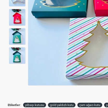
Etiketler:
yılbaşı kutusu
gold yaldızlı kutu
çam ağacı kutu
p