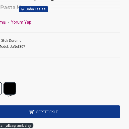
Pasta Kutusu
lıklarınıza lüks bir dokunuş katın! Parlak gold yaldız detayları ve şık
mış.
-
Yorum Yap
rınızı unutulmaz kılın.
Stok Durumu:
Model:
JaNef307
skılı, içeriği gösteren
pencereli
özel tasarım.
0 gr Amerikan Bristol
kağıt.
e, butik pasta, çikolata ve yılbaşı hediyelikleri için mükemmeldir.
Siyah
k gönderilir, katlaması oldukça pratiktir.
SEPETE EKLE
det.
tan yılbaşı ambalajı
ittir.