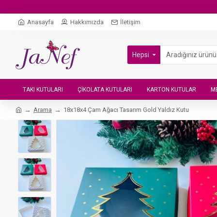
Anasayfa
Hakkımızda
İletişim
Hepsi
TAKI KUTULARI
ÇIKOLATA KUTULARI
KARTON KUTULAR
M
Arama
18x18x4 Çam Ağacı Tasarım Gold Yaldız Kutu