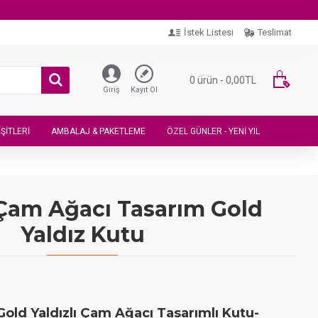
İstek Listesi
Teslimat
0 ürün - 0,00TL
Giriş
Kayıt Ol
ŞITLERI
AMBALAJ & PAKETLEME
ÖZEL GÜNLER - YENI YIL
Çam Ağacı Tasarım Gold
Yaldız Kutu
 Gold Yaldızlı Çam Ağacı Tasarımlı Kutu-