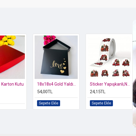
 Karton Kutu
18x18x4 Gold Yaldız Love Baskılı Karton Kutu
Sticker Yapışkanlı,Noel Baba Karışık Desen
54,00TL
24,15TL
Sepete Ekle
Sepete Ekle
Ö