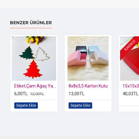
BENZER ÜRÜNLER
TÜKENDİ
Etiket,Çam Ağaç Yaldız
8x8x3,5 Karton Kutu
15x15x3
6,00TL
13,00TL
40,03TL
12,00TL
Sepete Ekle
Sepete Ekle