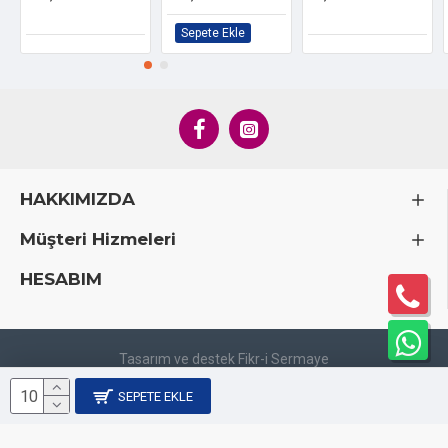
Satış Koşulları ve Teslimat Bilgileri
Sepete Ekle
Minimum Sipariş:
Ürünler
minimum 10 adet
olarak satılır.
Kolay Kurulum:
Kutular
demonte olarak gönderilir.
Bu
sayede nakliyeden tasarruf edilir ve ürünlerin güvenliği
sağlanır. Katlaması oldukça
kolay ve pratiktir
, hızlıca
birleştirilebilir.
İade/Değişim Politikası:
Kullanılmış, deforme olmuş
HAKKIMIZDA
veya zarar görmüş ürünlerin iade ve değişimi yoktur.
Lütfen ürünleri teslim alırken kontrol etmeyi unutmayın.
Müşteri Hizmeleri
Kargo Ücreti:
Kargo ücreti
ALICI'ya aittir.
HESABIM
Tasarım ve destek Fikr-i Sermaye
SEPETE EKLE