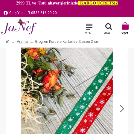
2999 TL ve Üstü alışverişlerinizde
KARGO ÜCRETSİZ
Giriş Yap
0533 616 29 20
Arama
Grogren Kurdele,Kartanesi Desen 2 cm