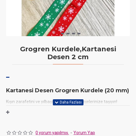
Grogren Kurdele,Kartanesi
Desen 2 cm
K
artanesi Desen Grogren Kurdele (20 mm)
Kışın zarafetini ve yılbaşının büyüsünü projelerinize taşıyın!
JaNef'in
20 mm genişliğindeki, kartanesi baskılı grogren
kurdelesiyle
hediyelerinize, organizasyonlarınıza ve el işlerinize
şık bir dokunuş katın. Bu
10 metre
uzunluğundaki kurdele,
dayanıklı dokusu ve zarif deseniyle tatil döneminin ruhunu
0 yorum yapılmış.
-
Yorum Yap
yansıtır.