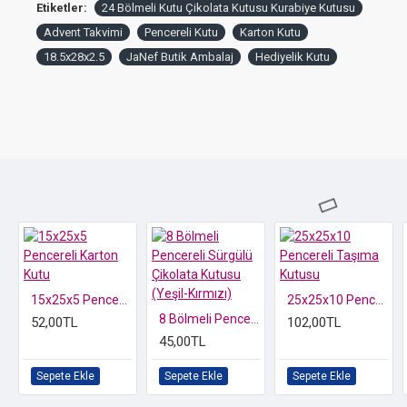
Etiketler:
24 Bölmeli Kutu Çikolata Kutusu Kurabiye Kutusu
⚠️
Not:
Lütfen seçim yaparken bölme ölçülerine dikkat ediniz.
Advent Takvimi
Pencereli Kutu
Karton Kutu
18.5x28x2.5
JaNef Butik Ambalaj
Hediyelik Kutu
15x25x5 Pencereli Karton Kutu
25x25x10 Pencereli Taşıma Kutusu
8 Bölmeli Pencereli Sürgülü Çikolata Kutusu (Yeşil-Kırmızı)
52,00TL
102,00TL
45,00TL
Sepete Ekle
Sepete Ekle
Sepete Ekle