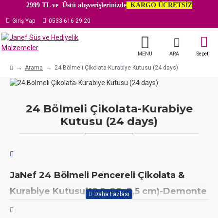
2999 TL ve Üstü alışverişlerinizde
KARGO ÜCRETSİZ
Giriş Yap
0533 616 29 20
Arama
24 Bölmeli Çikolata-Kurabiye Kutusu (24 days)
24 Bölmeli Çikolata-Kurabiye
Kutusu (24 days)
JaNef 24 Bölmeli Pencereli Çikolata &
Kurabiye Kutusu[18,5x28x2,5 cm)-Demonte
Geniş kapasitesi ve düzenli bölmeleriyle ikramlıklarınıza