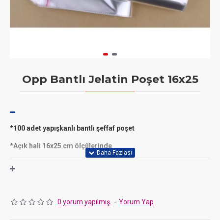
Opp Bantlı Jelatin Poşet 16x25
*100 adet yapışkanlı bantlı şeffaf poşet
*Açık hali 16x25 cm ölçülerinde
*Sabun,kurabiye gibi butik ürünlerinizde,bebek ve nikah
şekeri hazırlamada,her türlü hediye ve organizasyonlarda
kullanabilirsiniz
*Gıda kullanımına uygundur
0 yorum yapılmış.
-
Yorum Yap