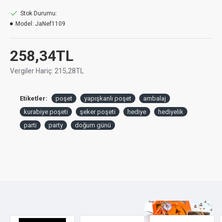
Stok Durumu:
Model:
JaNef1109
258,34TL
Vergiler Hariç:
215,28TL
Etiketler:
poşet
yapışkanlı poşet
ambalaj
kurabiye poşeti
şeker poşeti
hediye
hediyelik
parti
party
doğum günü