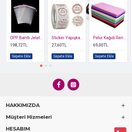
Özel kutusunda 2 li Kelebek Biblo
OPP Bantlı Jelatin Poşet 12x25 cm
Sticker Yapışkanlı,Yaldız Bronz Merry Christmas
Pelur Kağıdı Renkli
198,72TL
27,60TL
69,00TL
Sepete Ekle
Sepete Ekle
Sepete Ekle
HAKKIMIZDA
Müşteri Hizmeleri
HESABIM