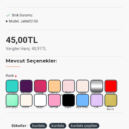
Stok Durumu:
Model:
JaNef2150
45,00TL
Vergiler Hariç:
40,91TL
Mevcut Seçenekler:
Renk
Patlıcan
Yavru
Açık
Turkuaz
Fuşya
Pudra
Gümüş
Kırmızı
Moru
Ağzı_Somon
pembe
Altın
Mint yeşil
Krem
Beyaz
Pembe
Siyah
Açık mavi
Lila
Sarısı
Etiketler:
kurdele
kurdela
kurdele çeşitleri