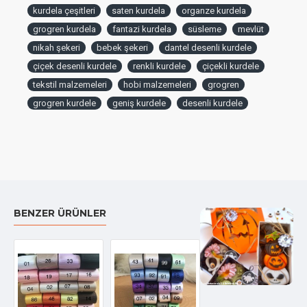
kurdela çeşitleri
saten kurdela
organze kurdela
grogren kurdela
fantazi kurdela
süsleme
mevlüt
nikah şekeri
bebek şekeri
dantel desenli kurdele
çiçek desenli kurdele
renkli kurdele
çiçekli kurdele
tekstil malzemeleri
hobi malzemeleri
grogren
grogren kurdele
geniş kurdele
desenli kurdele
BENZER ÜRÜNLER
Özel kutusunda 2 li Kelebek Biblo