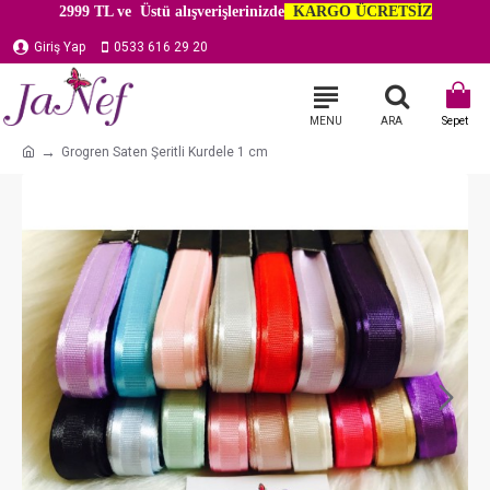
2999 TL ve Üstü alışverişlerinizde
KARGO ÜCRETSİZ
Giriş Yap
0533 616 29 20
Grogren Saten Şeritli Kurdele 1 cm