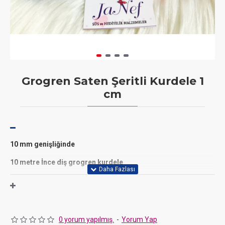
Grogren Saten Şeritli Kurdele 1
cm
10 mm genişliğinde
10 metre İnce diş grogren kurdele
0 yorum yapılmış.
-
Yorum Yap