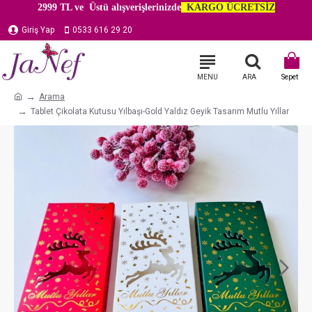
2999 TL ve Üstü alışverişlerinizde
KARGO ÜCRETSİZ
Giriş Yap
0533 616 29 20
Arama
Tablet Çikolata Kutusu Yılbaşı-Gold Yaldız Geyik Tasarım Mutlu Yıllar