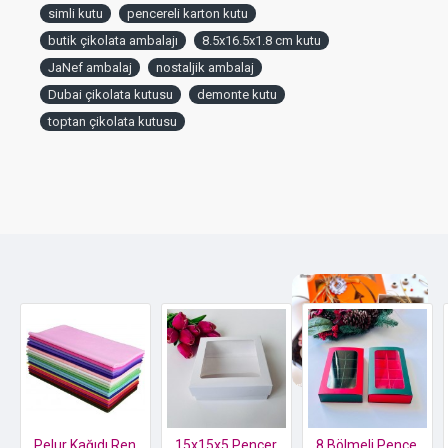
simli kutu
pencereli karton kutu
butik çikolata ambalajı
8.5x16.5x1.8 cm kutu
JaNef ambalaj
nostaljik ambalaj
Dubai çikolata kutusu
demonte kutu
toptan çikolata kutusu
Özel kutusunda 2 li Kelebek Biblo
Pelur Kağıdı Renkli
15x15x5 Pencereli Karton Kutu
8 Bölmeli Pencereli Sürgülü Çikolata Kutusu (Yeşil-Kırmızı)