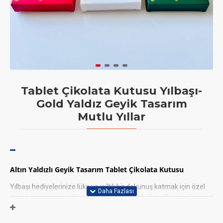
Tablet Çikolata Kutusu Yılbaşı-
Gold Yaldız Geyik Tasarım
Mutlu Yıllar
Altın Yaldızlı Geyik Tasarım Tablet Çikolata Kutusu
Yılbaşı hediyelerinize lüks ve ışıltılı bir dokunuş katmak için özel
olarak tasarlanmış
Altın Yaldızlı Tablet Çikolata Kutusu
ile
tanışın. Bu şık ve pencereli kutu, sevdiklerinize verdiğiniz değeri
ambalajınızla yansıtmanızı sağlar.