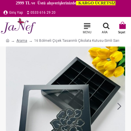
2999 TL ve Üstü alışverişlerinizde
KARGO ÜCRETSİZ
Giriş Yap
0533 616 29 20
Arama
16 Bölmeli Çiçek Tasarımlı Çikolata Kutusu-Simli Sarı