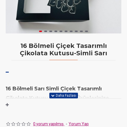
16 Bölmeli Çiçek Tasarımlı
Çikolata Kutusu-Simli Sarı
1
6 Bölmeli Sarı Simli Çiçek Tasarımlı
Çikolata Kutusu (Desen 1): Ürünlerinize
Parıltı Katın! (Minimum 10 Adet)
(16x16x2,5
cm hücre ölçüsü:38 mm x38 mmx25 mm)
0 yorum yapılmış.
-
Yorum Yap
Demonte