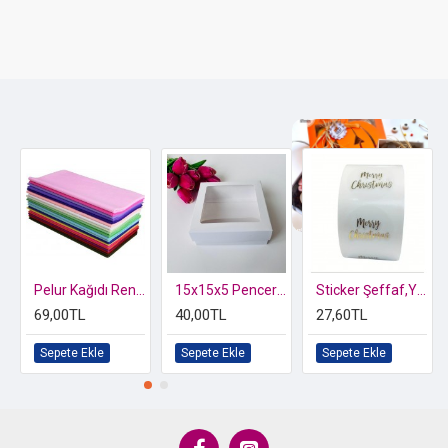
Özel kutusunda 2 li Kelebek Biblo
Pelur Kağıdı Renkli
15x15x5 Pencereli Karton Kutu
Sticker Şeffaf,Yaldız Gold Merry Christmas
69,00TL
40,00TL
27,60TL
Sepete Ekle
Sepete Ekle
Sepete Ekle