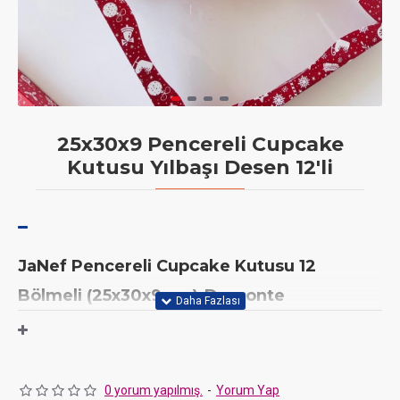
25x30x9 Pencereli Cupcake
Kutusu Yılbaşı Desen 12'li
JaNef Pencereli Cupcake Kutusu 12
Bölmeli (25x30x9 cm)-Demonte
JaNef
imalatı olan bu dayanıklı ve şık kutu, hem estetiği hem de
sağlamlığı bir arada sunar.
350 gr Amerikan Bristol
kağıttan
üretilen yapısı sayesinde ağır ürünlerinizi dahi güvenle taşıyabilir.
0 yorum yapılmış.
-
Yorum Yap