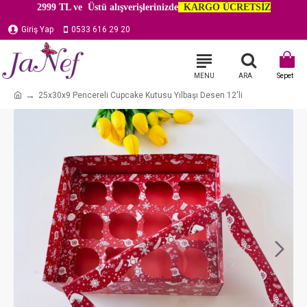
2999 TL ve Üstü alışverişlerinizde
KARGO ÜCRETSİZ
Giriş Yap
0533 616 29 20
25x30x9 Pencereli Cupcake Kutusu Yılbaşı Desen 12'li