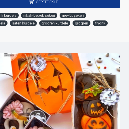
SEPETE EKLE
li kurdela
nikah-bebek şekeri
mevlüt şekeri
ela
saten kurdele
grogren kurdele
grogren
fiyonk