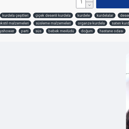
kurdela çeşitleri
çiçek desenli kurdela
kurdele
kurdelalar
desen
ekstil malzemeleri
süsleme malzemeleri
organze kurdela
saten kurd
yshower
parti
süs
bebek mevlüdü
doğum
hastane odası