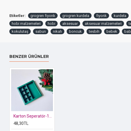
Etiketler:
grogren fiyonk
grogren kurdela
fiyonk
kurdela
hobi malzemeleri
hobi
aksesuar
aksesuar malzemeleri
t
kokulutaş
sabun
nikah
boncuk
tesbih
bebek
bab
BENZER ÜRÜNLER
Karton Seperatör-16 Bölmeli Bonbon Kutusu Uyumlu (Kutusuz)
48,30TL