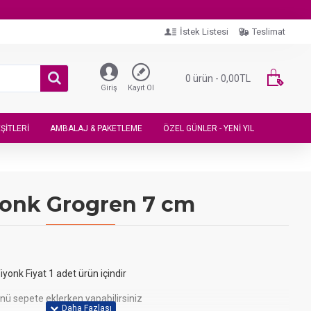
İstek Listesi
Teslimat
0 ürün - 0,00TL
Giriş
Kayıt Ol
ŞITLERI
AMBALAJ & PAKETLEME
ÖZEL GÜNLER - YENI YIL
yonk Grogren 7 cm
yonk Fiyat 1 adet ürün içindir
nü sepete eklerken yapabilirsiniz