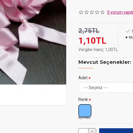
Bu fiyonkları, butik olarak ha
paketlemelerinde süsleme 
0 yorum yapıl
2,75TL
1,10TL
Mo
Vergiler Hariç:
1,00TL
Mevcut Seçenekler:
Adet
Renk
Açık mavi