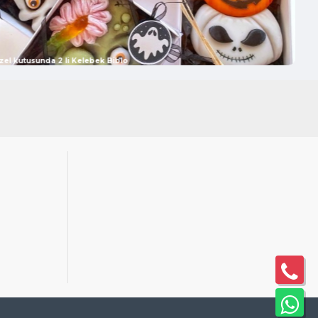
zel kutusunda 2 li Kelebek Biblo