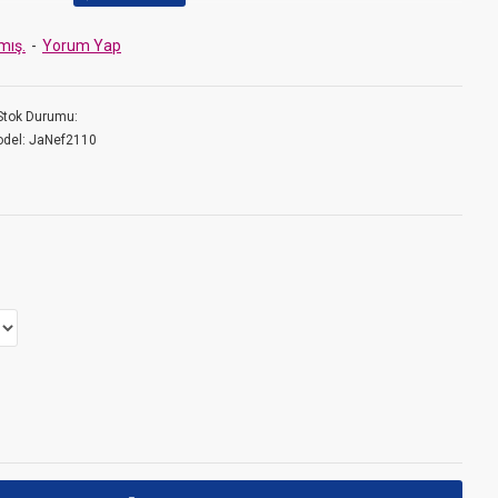
zırladığınız kurabiye, sabun, çikolata veya mum gibi ürünlerin
malzemesi
mış.
-
Yorum Yap
Stok Durumu:
del:
JaNef2110