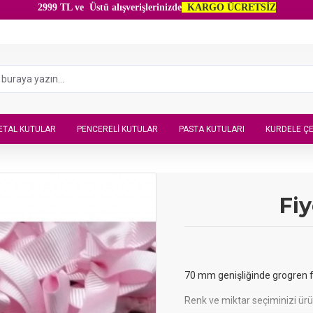
2999 TL ve Üstü alışverişlerinizde
KARGO ÜCRETSİZ
ETAL KUTULAR
PENCERELI KUTULAR
PASTA KUTULARI
KURDELE ÇE
Fi
70 mm genişliğinde grogren fi
Renk ve miktar seçiminizi ürü