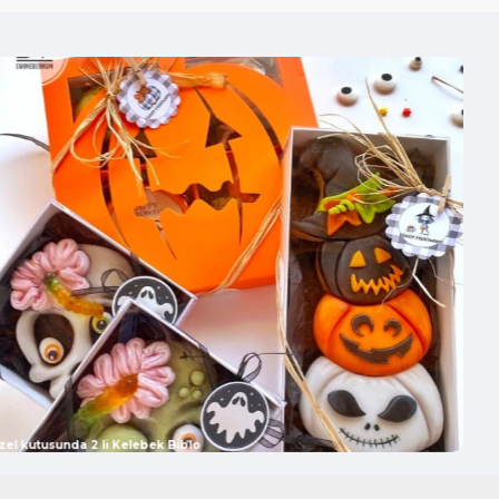
ük hediye kutularını, çiçek buketlerini veya sepetleri bağlayarak
li bir görünüm kazandırmak için.
k Mevlüdü:
Bebek bezi pastaları, büyük hediyelik sepetler veya
na vurgu elemanı olarak.
 kılıfları, perdeler, masa örtüleri veya çantalar gibi dikiş
r süslemeleri veya dekoratif fiyonklar yapmak için.
emeleri:
Sandalyeleri, masaları veya mekan girişlerini süslemek için
ama ve fiyonk detayları oluşturmada.
alışmaları:
Büyük boyutlu el işi projelerinde, kapı çelenklerinde
ana dekoratif öğe olarak.
zel kutusunda 2 li Kelebek Biblo