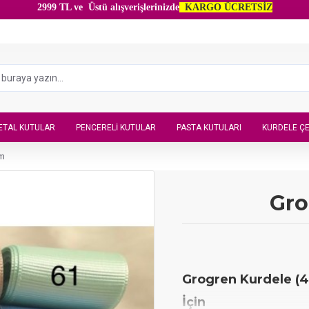
2999 TL ve Üstü alışverişlerinizde
KARGO ÜCRETSİZ
ETAL KUTULAR
PENCERELI KUTULAR
PASTA KUTULARI
KURDELE ÇE
cm
Gro
Grogren Kurdele (4
İçin