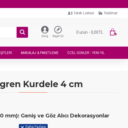
İstek Listesi
Teslimat
0 ürün - 0,00TL
Giriş
Kayıt Ol
ŞITLERI
AMBALAJ & PAKETLEME
ÖZEL GÜNLER - YENI YIL
gren Kurdele 4 cm
0 mm): Geniş ve Göz Alıcı Dekorasyonlar