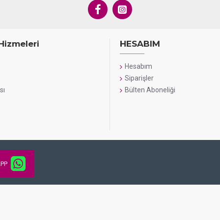
Hizmeleri
HESABIM
Hesabım
Siparişler
sı
Bülten Aboneliği
PP