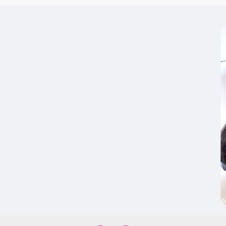
Hediye Paketleme:
Büy
onlara lüks ve gösteriş
Baby Shower ve Bebe
masa süslemelerinde a
Tekstil Ürünleri:
Yastık
projelerinde geniş kena
Etkinlik ve Parti Süsl
kullanılan çarpıcı bağl
El Sanatları ve Hobi Ç
veya duvar süslerinde 
Ö