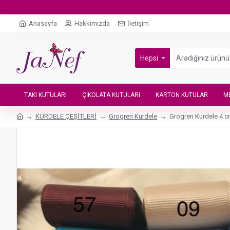
Anasayfa
Hakkımızda
İletişim
Hepsi
TAKI KUTULARI
ÇIKOLATA KUTULARI
KARTON KUTULAR
M
KURDELE ÇEŞİTLERİ
Grogren Kurdele
Grogren Kurdele 4 