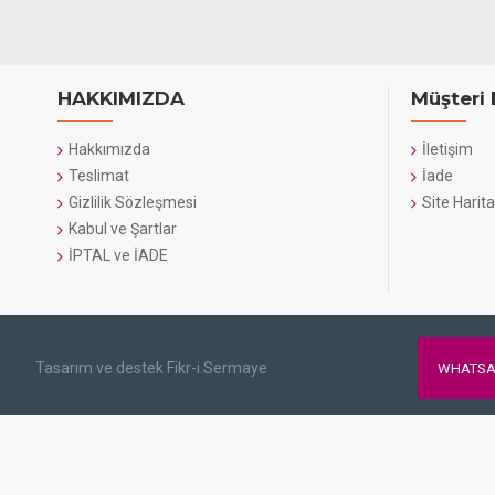
HAKKIMIZDA
Müşteri 
Hakkımızda
İletişim
Teslimat
İade
Gizlilik Sözleşmesi
Site Harita
Kabul ve Şartlar
İPTAL ve İADE
Tasarım ve destek Fikr-i Sermaye
WHATSA