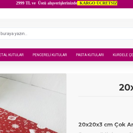
2999 TL ve Üstü alışverişlerinizde
KARGO ÜCRETSİZ
ETAL KUTULAR
PENCERELI KUTULAR
PASTA KUTULARI
KURDELE ÇE
20
20x20x3 cm Çok Ama