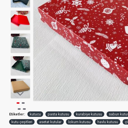
Etiketler:
kutucu
pasta kutusu
kurabiye kutusu
sabun kutu
kutu çeşitleri
asetat kutular
lokum kutusu
havlu kutusu
ç