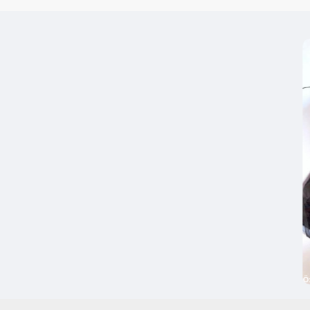
sünnet şekeri, Anneler Günü
hediyelik ürünlerinizin
sunum
Satış Koşulları ve Te
Minimum Sipariş:
Ürü
de kişisel kullanımlar i
Kolay Kurulum:
Kutula
ve ürünlerin güvenliği 
İade/Değişim Politika
iade ve değişimi yoktu
Kargo Ücreti:
Kargo üc
Ö