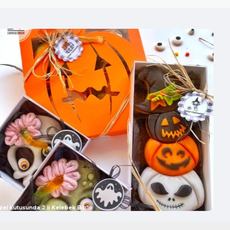
, Sevgililer Günü, Bayram, Cadılar Bayramı
gibi kişiye özel veya
unda güvenle kullanabilirsiniz.
slimat Bilgileri
nler
minimum 10 adet
olarak satılır. Bu, hem küçük işletmeler hem
çin esneklik sunar.
r
demonte olarak gönderilir.
Bu sayede nakliyeden tasarruf edilir
sağlanır. Katlaması oldukça
kolay ve pratiktir
, hızlıca birleştirilebilir.
sı:
Kullanılmış, deforme olmuş veya zarar görmüş ürünlerin
r.
Lütfen ürünleri teslim alırken kontrol etmeyi unutmayın.
reti
ALICI'ya aittir.
zel kutusunda 2 li Kelebek Biblo