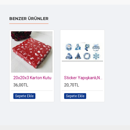
BENZER ÜRÜNLER
20x20x3 Karton Kutu
Sticker Yapışkanlı,Noel Karışık Desen Mavi
36,00TL
20,70TL
Sepete Ekle
Sepete Ekle