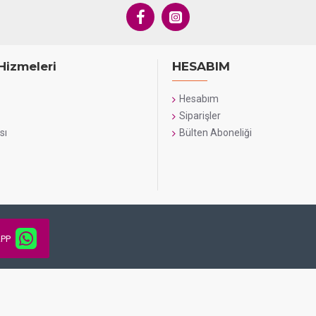
Hizmeleri
HESABIM
Hesabım
Siparişler
sı
Bülten Aboneliği
PP