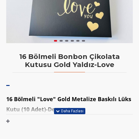
16 Bölmeli Bonbon Çikolata
Kutusu Gold Yaldız-Love
16 Bölmeli "Love" Gold Metalize Baskılı Lüks
Kutu (10 Adet)-Demonte
Ölçü: 16x16x2,5 cm( bölme ölçüsü 38 mm x 38 mm x 25
mm)