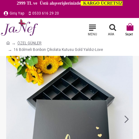
2999 TL ve Üstü alışverişlerinizde
KARGO ÜCRETSİZ
Giriş Yap
0533 616 29 20
ÖZEL GÜNLER
16 Bölmeli Bonbon Çikolata Kutusu Gold Yaldız-Love