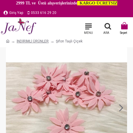
2999 TL ve Üstü alışverişlerinizde
KARGO ÜCRETSİZ
Giriş Yap
0533 616 29 20
İNDİRİMLİ ÜRÜNLER
Şifon Taşlı Çiçek