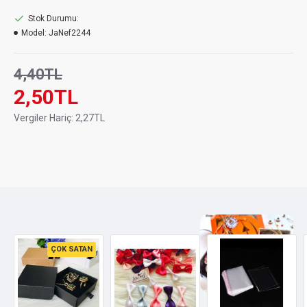
Stok Durumu:
Model:
JaNef2244
4,40TL
2,50TL
Vergiler Hariç:
2,27TL
ÇOK SATAN
Özel kutusunda 2 li Kelebek Biblo