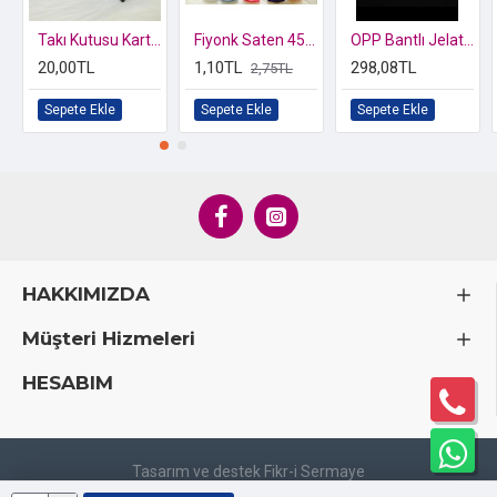
Takı Kutusu Karton Sürgülü Süngerli 8x8x3
Fiyonk Saten 45 mm
OPP Bantlı Jelatin Poşet 20x30
20,00TL
1,10TL
298,08TL
2,75TL
Sepete Ekle
Sepete Ekle
Sepete Ekle
HAKKIMIZDA
Müşteri Hizmeleri
HESABIM
Tasarım ve destek Fikr-i Sermaye