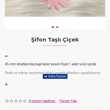
Şifon Taşlı Çiçek
45 mm ebatlarında,taşlı lazer kesim Fiyat 1 adet ürün içindir
Renk ve miktar seçiminizi ürünü sepete eklerken yapabilirsiniz
Bu fiyonkları, butik olarak hazırladığınız kurabiye, sabun, çikolata
veya mum gibi ürünlerin paketlemelerinde süsleme malzeme
0 yorum yapılmış.
-
Yorum Yap