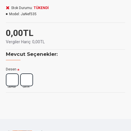
Stok Durumu:
TÜKENDİ
Fiyat 1 adet ürün içindir
Model:
JaNef535
Minimum 3 adet gönderilir
0,00TL
6 adet üzeri siparişler demonte gönderilir
Katlaması kolaydır
Vergiler Hariç:
0,00TL
Mevcut Seçenekler:
Desen
Damat
Gelin