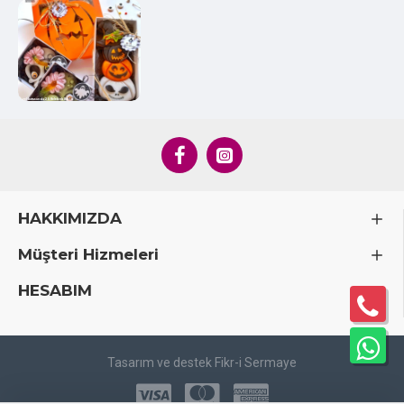
Özel kutusunda 2 li Kelebek Biblo
HAKKIMIZDA
Müşteri Hizmeleri
HESABIM
Tasarım ve destek Fikr-i Sermaye