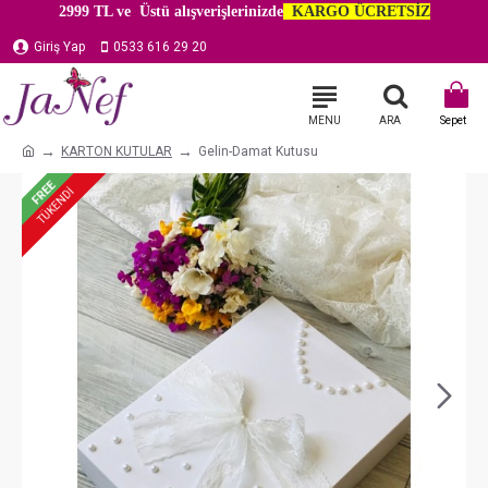
2999 TL ve Üstü alışverişlerinizde
KARGO ÜCRETSİZ
Giriş Yap
0533 616 29 20
KARTON KUTULAR
Gelin-Damat Kutusu
FREE
TÜKENDİ