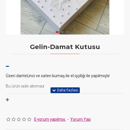
Gelin-Damat Kutusu
Üzeri dantel,inci ve saten kumaş ile el işçiliği ile yapılmıştır
Bu ürün iade alınmaz
25x30x9 cm ölçülerinde karton kutu
JaNef imalatı olan kutu 300 gr amerikan bristol kağıt kullanılarak
imal edilmiştir
0 yorum yapılmış.
-
Yorum Yap
Çift taraflı baskı ve mat selefon kaplıdırGramajı ağır ürünler için
de kullanabilirsiniz