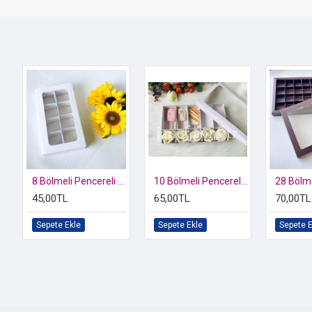
8 Bölmeli Pencereli Sürgülü Çikolata Kutusu
10 Bölmeli Pencereli Kutu-Magnum Cakes Kutusu
45,00TL
65,00TL
70,00TL
Sepete Ekle
Sepete Ekle
Sepete E