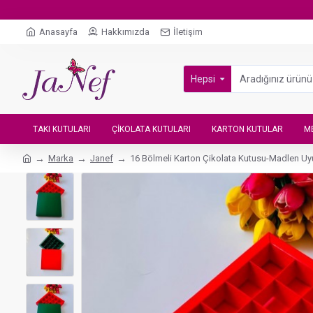
Anasayfa
Hakkımızda
İletişim
Hepsi
TAKI KUTULARI
ÇIKOLATA KUTULARI
KARTON KUTULAR
M
Marka
Janef
16 Bölmeli Karton Çikolata Kutusu-Madlen Uyu