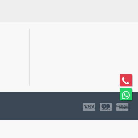
ğlanır. Katlaması oldukça kolay ve pratiktir, hızlıca birleştirilebilir.
reti
ALICI'ya aittir.