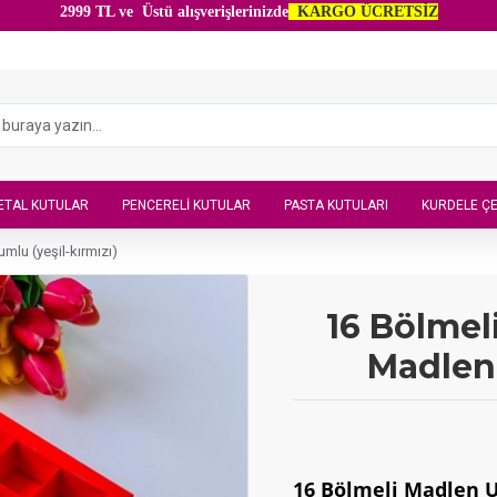
2999 TL ve Üstü alışverişlerinizde
KARGO ÜCRETSİZ
ETAL KUTULAR
PENCERELI KUTULAR
PASTA KUTULARI
KURDELE ÇE
mlu (yeşil-kırmızı)
16 Bölmel
Madlen 
16 Bölmeli Madlen U