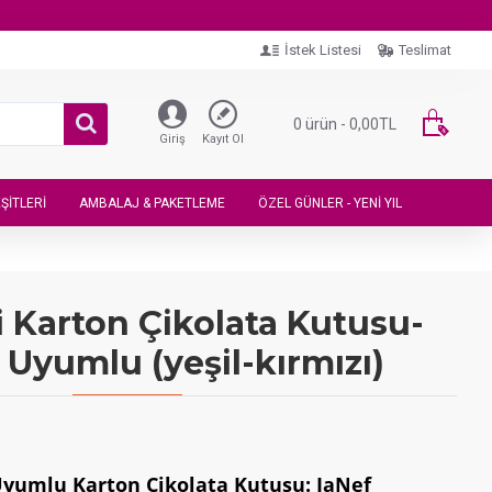
İstek Listesi
Teslimat
0 ürün - 0,00TL
Giriş
Kayıt Ol
ŞITLERI
AMBALAJ & PAKETLEME
ÖZEL GÜNLER - YENI YIL
i Karton Çikolata Kutusu-
Uyumlu (yeşil-kırmızı)
yumlu Karton Çikolata Kutusu: JaNef