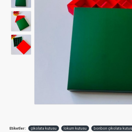
Etiketler:
çikolata kutusu
lokum kutusu
bonbon çikolata kutu