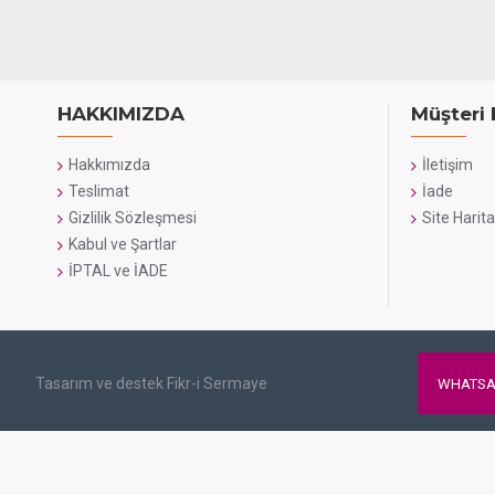
HAKKIMIZDA
Müşteri 
Hakkımızda
İletişim
Teslimat
İade
Gizlilik Sözleşmesi
Site Harita
Kabul ve Şartlar
İPTAL ve İADE
Tasarım ve destek Fikr-i Sermaye
WHATSA