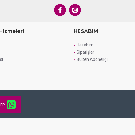
ve ürünlerin güvenliği sa
Kargo Ücreti:
Kargo üc
Hizmeleri
HESABIM
Hesabım
Siparişler
sı
Bülten Aboneliği
PP