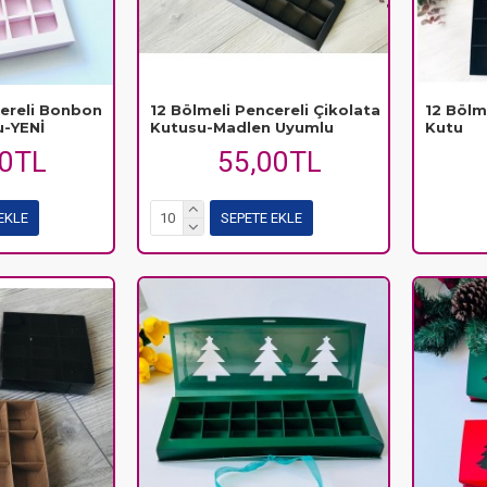
cereli Bonbon
12 Bölmeli Pencereli Çikolata
12 Bölm
u-YENİ
Kutusu-Madlen Uyumlu
Kutu
00TL
55,00TL
EKLE
SEPETE EKLE