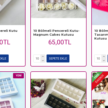
ereli Kutu
10 Bölmeli Pencereli Kutu-
10 Bölm
Magnum Cakes Kutusu
Tasarı
Kutusu
50TL
65,00TL
EKLE
SEPETE EKLE
FREE
YENI
TÜKENDİ