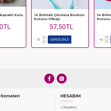
 Kapaklı Kutu
14 Bölmeli Çikolata Bonbon
14 Bölm
Kutusu-Yılbaşı
Kutusu-Y
70TL
57,50TL
SEPETE EKLE
Hizmeleri
HESABIM
Hesabım