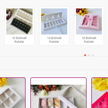
abiye, cakepops, draje ve madlen çikolatalar
için özel olarak tasarla
yoruz. Ürünlerinize değer katacak, birbirinden şık ve fonksiyonel bölmeli
12 Bölmeli
14 Bölmeli
16 Bölmeli
Kutular
Kutular
Kutular