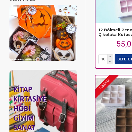
12 Bölmeli Pen
Çikolata Kutus
55,
SEPETE 
Özel kutusunda 2 li Kelebek Biblo
TÜKENDİ