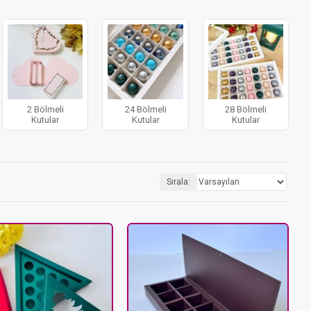
nmış kutularımızla, her ürünün kendi içinde kusursuz bir şekilde
 kutularımızı keşfedin.
2 Bölmeli
24 Bölmeli
28 Bölmeli
Kutular
Kutular
Kutular
Sırala: