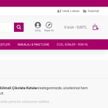
İstek Listesi
Teslimat
0 ürün - 0,00TL
Giriş
Kayıt Ol
ŞITLERI
AMBALAJ & PAKETLEME
ÖZEL GÜNLER - YENI YIL
Bölmeli Çikolata Kutuları
kategorimizde, ürünlerinizi hem
uz.
adar geniş bir yelpazeye sahibiz. ,