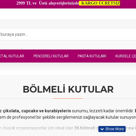
2999 TL ve Üstü alışverişlerinizde
KARGO ÜCRETSİZ
ETAL KUTULAR
PENCERELI KUTULAR
PASTA KUTULARI
KURDELE ÇE
BÖLMELİ KUTULAR
ız
çikolata, cupcake ve kurabiyelerin
sunumu, lezzeti kadar önemlidir.
em de profesyonel bir şekilde sergilemenizi sağlayacak kutular sunuyor
, büyük organizasyonlar için ideal olan
36 bölmeli çikolata kutularına
k