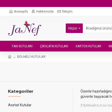
Anasayfa
Hakkımızda
İletişim
Hepsi
TAKI KUTULARI
ÇIKOLATA KUTULARI
KARTON KUTULAR
M
BÖLMELİ KUTULAR
Kategoriler
Özenle hazırladığın
güvenle taşıyacak h
Asetat Kutular
2 bölmeli
kutulardan