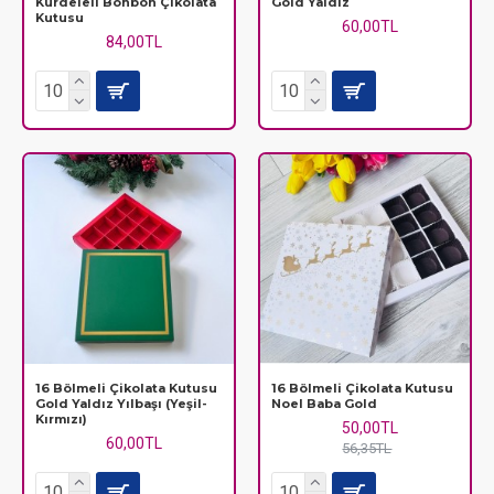
Kurdeleli Bonbon Çikolata
Gold Yaldız
Kutusu
60,00TL
84,00TL
16 Bölmeli Çikolata Kutusu
16 Bölmeli Çikolata Kutusu
Gold Yaldız Yılbaşı (Yeşil-
Noel Baba Gold
Kırmızı)
50,00TL
60,00TL
56,35TL