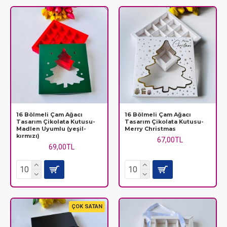
sevdiklerinize vereceğiniz hediyeleri göz alıcı hale getirecek
paketler ve çok daha fazlası bu kategoride sizi bekliyor.
Ürünlerinizle, sevdiklerinize unutulmaz bir
Yeni Yıl
deneyimi
yaşatın.
16 Bölmeli Çam Ağacı
16 Bölmeli Çam Ağacı
Tasarım Çikolata Kutusu-
Tasarım Çikolata Kutusu-
Madlen Uyumlu (yeşil-
Merry Christmas
kırmızı)
67,00TL
69,00TL
ÇOK SATAN