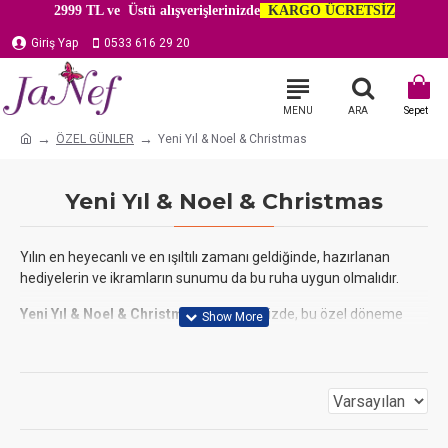
2999 TL ve Üstü alışverişlerinizde
KARGO ÜCRETSİZ
Giriş Yap
0533 616 29 20
ÖZEL GÜNLER
Yeni Yıl & Noel & Christmas
Yeni Yıl & Noel & Christmas
Yılın en heyecanlı ve en ışıltılı zamanı geldiğinde, hazırlanan
hediyelerin ve ikramların sunumu da bu ruha uygun olmalıdır.
Yeni Yıl & Noel & Christmas
kategorimizde, bu özel döneme
yakışacak birbirinden şık ve tematik ambalaj çözümleri
sunuyoruz.
Yılbaşı
ağacı desenli kutulardan,
"Merry Christmas"
yazılı
kurdelelere kadar aradığınız her şeyi burada bulabilirsiniz.
Noel
partileriniz için ikramlıkları sunabileceğiniz özel kutular,