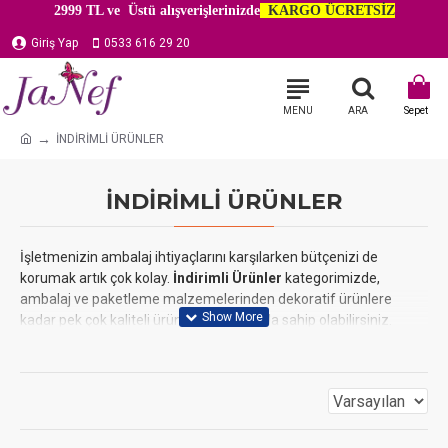
2999 TL ve Üstü alışverişlerinizde
KARGO ÜCRETSİZ
Giriş Yap
0533 616 29 20
İNDİRİMLİ ÜRÜNLER
İNDİRİMLİ ÜRÜNLER
İşletmenizin ambalaj ihtiyaçlarını karşılarken bütçenizi de
korumak artık çok kolay.
İndirimli Ürünler
kategorimizde,
ambalaj ve paketleme malzemelerinden dekoratif ürünlere
kadar pek çok kaliteli ürüne özel fiyatlarla sahip olabilirsiniz.
Bu kategori, dönemsel kampanyalar ve stok eritme fırsatlarıyla
sürekli güncellenir. Fırsatları kaçırmamak için düzenli olarak
sayfamızı ziyaret edin. Profesyonel ve şık ambalaj çözümlerine,
en uygun fiyatlarla sahip olun.