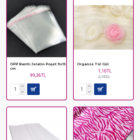
OPP Bantlı Jelatin Poşet 9x15
Organze Tül Gül
cm
1,10TL
99,36TL
2,75TL