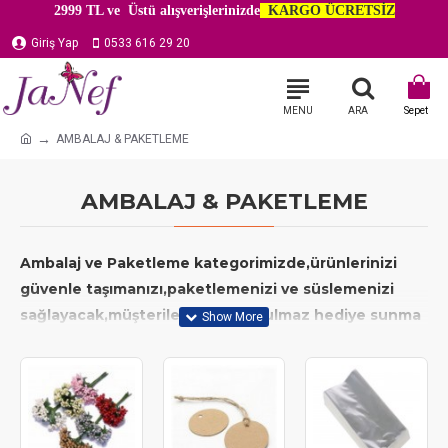
2999 TL ve Üstü alışverişlerinizde
KARGO ÜCRETSİZ
Giriş Yap
0533 616 29 20
AMBALAJ & PAKETLEME
AMBALAJ & PAKETLEME
Ambalaj ve Paketleme
kategorimizde,ürünlerinizi
güvenle taşımanızı,paketlemenizi ve süslemenizi
sağlayacak,müşterilerinize unutulmaz hediye sunma
deneyimini yaşatmanızı sağlayacak her şeyi bir araya
getirdik.
Dayanıklı
pelur kağıt, ambalaj ve paketleme
malzemeleri,opp bantlı jelatin poşetler
gibi