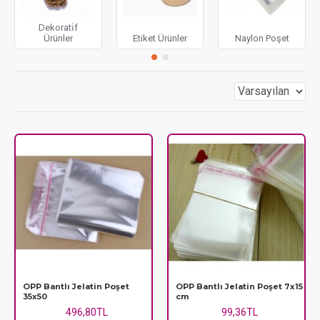
ürünlerinizi korumaya yaracak malzemeler,
dekoratif
süsleme malzemelerinden,
profosyenel bir bitiş
Dekorati̇f
Ürünler
Etiket Ürünler
Naylon Poşet
sağlayan
etiket ürünler,yapışkanlı sticker
ürünlere
kadar geniş bir yelpaze sunuyoruz.
İşletmenizin ihtiyaçlarına uygun fiyatlı ve kaliteli
ambalaj çözümleri için doğru adrestesiniz.
OPP Bantlı Jelatin Poşet
OPP Bantlı Jelatin Poşet 7x15
35x50
cm
496,80TL
99,36TL