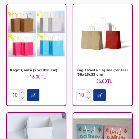
markanıza en uygun
karton çanta
modelini seçerek,
müşterilerinize profesyonel bir alışveriş deneyimi yaşatın.
Kağıt Çanta (23x18x8 cm)
Kağıt Pasta Taşıma Çantası
(38x25x33 cm)
16,00TL
36,00TL