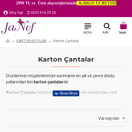
2999 TL ve Üstü alışverişlerinizde
KARGO ÜCRETSİZ
Giriş Yap
0533 616 29 20
KARTON KUTULAR
Karton Çantalar
Karton Çantalar
Ürünlerinizi müşterilerinize sunmanın en şık ve çevre dostu
yollarından biri
karton çantalar
dır.
Karton Çantalar
kategorimizde, perakende satışlardan özel
etkinliklere kadar her amaca uygun, dayanıklı ve estetik ambalaj
çözümleri sunuyoruz. İster işletmenizin logosunu taşıyan
özel
baskılı çantalar
, ister özel bir gün için şık bir
hediye çantası
olsun, aradığınız tüm
kağıt torba
çeşitlerini burada bulabilirsiniz.
Farklı boyut, renk ve sap seçenekleriyle ürünlerinize ve