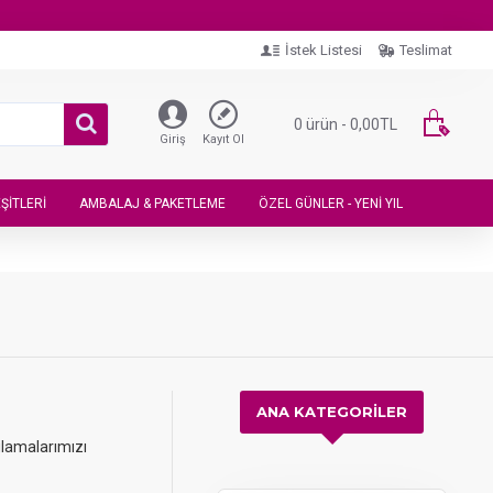
İstek Listesi
Teslimat
0 ürün - 0,00TL
Giriş
Kayıt Ol
ŞITLERI
AMBALAJ & PAKETLEME
ÖZEL GÜNLER - YENI YIL
ANA KATEGORİLER
gulamalarımızı