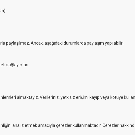
da).
flarla paylaşılmaz. Ancak, aşağıdaki durumlarda paylaşım yapılabilir:
i sağlayıcıları.
i önlemleri almaktayız. Verileriniz, yetkisiz erişim, kayıp veya kötüye kulla
kinliğini analiz etmek amacıyla çerezler kullanmaktadır. Çerezler hakkınd