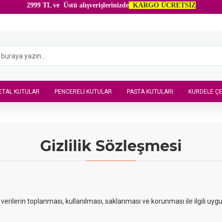
2999 TL ve Üstü alışverişlerinizde
KARGO ÜCRETSİZ
ETAL KUTULAR
PENCERELI KUTULAR
PASTA KUTULARI
KURDELE ÇE
Gizlilik Sözleşmesi
 verilerin toplanması, kullanılması, saklanması ve korunması ile ilgili uy